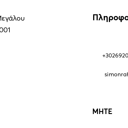
Πληροφο
Μεγάλου
001
+302692
simonra
MHTE