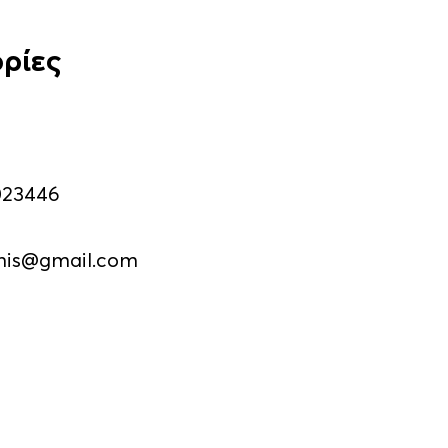
ρίες
023446
his@gmail.com