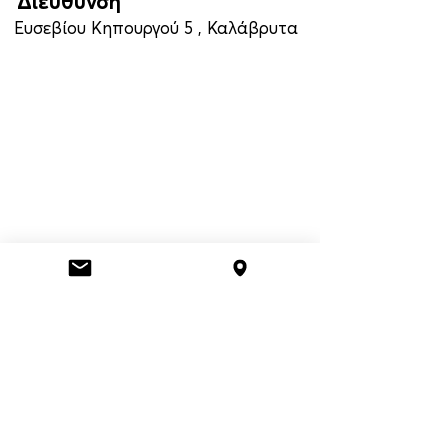
Διεύθυνση
Ευσεβίου Κηπουργού 5 , Καλάβρυτα
Πληροφορίες
+302692400706
+306974926706
giannisvarvitsiotis@hotmail.gr