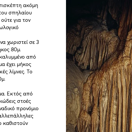
επισκέπτη ακόμη
 του σπηλαίου
 ούτε για τον
εωλογικό
α χωριστεί σε 3
ήκος 80μ.
ο καλυμμένο από
α έχει μήκος
ές λίμνες. Το
0μ.
μα. Εκτός από
ιώδεις στοές
οναδικό προνόμιο
 αλλεπάλληλες
ο καθιστούν