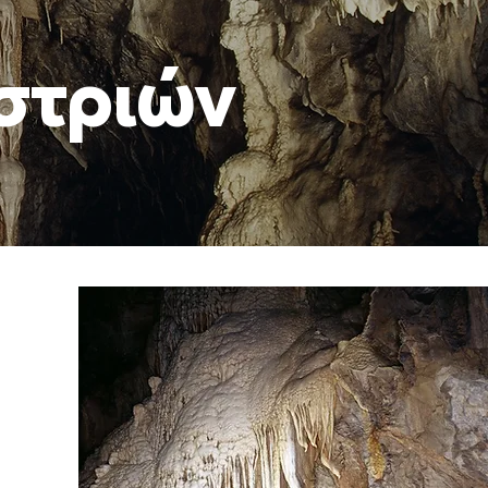
στριών