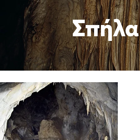
Σπήλα