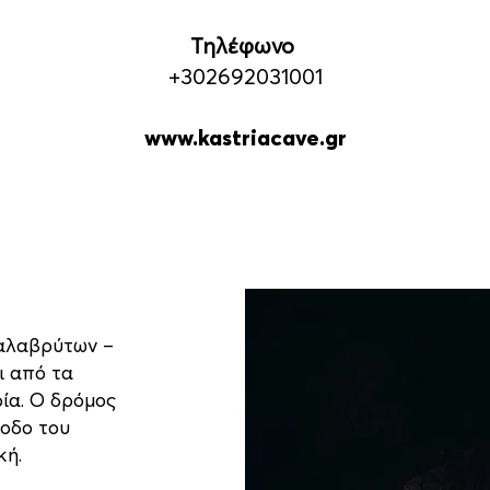
Τηλέφωνο
+302692031001
www.kastriacave.gr
Καλαβρύτων –
ι από τα
ία. Ο δρόμος
σοδο του
κή.