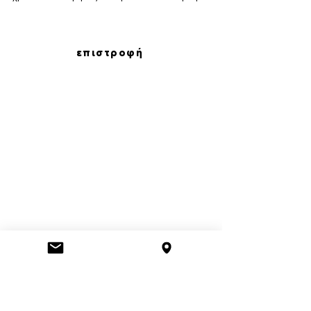
επιστροφή
Γρήγορη Περιήγηση
Social
Διαμονή
Αξιοθέατα