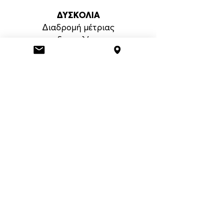
ΔΥΣΚΟΛΙΑ
Διαδρομή μέτριας
δυσκολίας
ΔΙΑΡΚΕΙΑ
3,5 ώρες
06
ΔΙΑΔΡΟΜΗ
Πηγές Λάδωνα-Παγκράτιο-
Κλήμα Παυσανία
ΥΨΟΜΕΤΡΟ
Παγκράτιο 860μ.