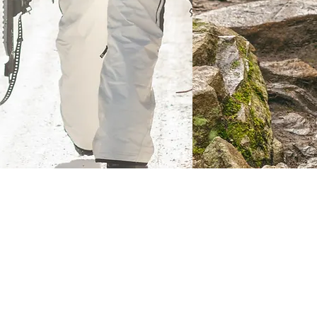
Πεζοπορία
Ski
Ορειβασία
Snowboard