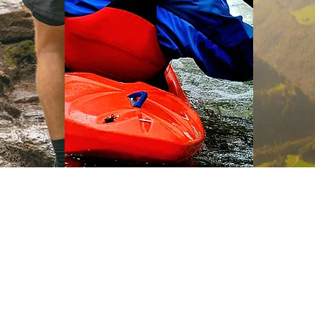
Αλε
Ράφτινγκ
Πλαγ