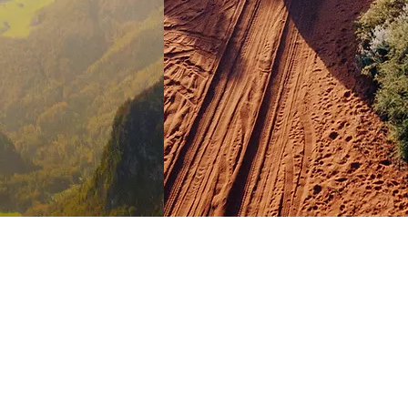
Διαδρομές
ξίπτωτο
με Jeep
ιάς